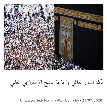
n
v
t
i
g
e
n
a
t
t
i
o
مكة: الدور العالمي والحاجة للمنهج الإستراتيجي العلمي
n
.
.
.
P
24/07/2020
0
by
د. غادة عنقاوي
P
No
Uncategorized