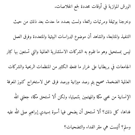
الورش الموازية في أوقات محددة لجمع الخلاصات.
وخرجنا بوثيقة ومرئيات رائعة، ولست بصدد ما حدث بعد ذلك من حيث
التنفيذ والمتابعة، والشاهد أن موضوع الدراسات البيئية والمتعددة وفرق العمل
ليس بمستحيل وهو ما تقوم به الشركات الاستشارية العالمية والتي تستعين بها كبار
الجامعات في بريطانيا على غرار ما تفعله الكثير من المنظمات الربحية والشركات
العالمية الضخمة. صحيح يتم رصد ميزانية ورصد فرق عمل لاستخراج كنوز المعرفة
الإنسانية من محبي مكة والمهتمين بتنميتها، ولكن ألا تستحق مكة، جعلني الله
فداها، كل ذلك؟ ألا تستحق أن يضحى فيها أسوة بسيدي إبراهيم صلى الله عليه
وسلم؟ أليست هي مقر الفداء والتضحيات؟