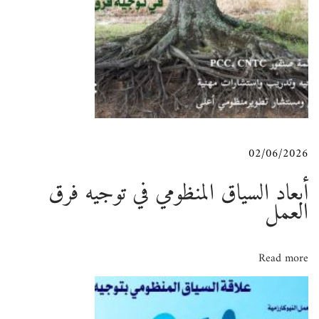
s
f
ا
p
u
o
l
ل
s
b
02/06/2026
م
t
u
أبعاد السياق المنظومي في توجيه فرق
العمل
:
s
ق
i
Read more
n
ا
e