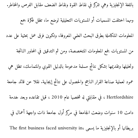
باللغة الإنجليزية وهي تتركز في نقاط القوة ونقاط الضعف مقابل الفرص والمخاطر.
ومهما اختلفت المسميات أو المستويات التحليلية لوضع ما، تظل فكرة جمع
المعلومات المتكاملة بطرق البحث العلمي المعروفة، وتكوين فرق عمل بحثية على عدد
من المستويات لجمع المعلومات المتخصصة، ومن ثم التدقيق في المحاور الناتجة
وتحليلها وتقديمها بشكل نتائج مسلمة مدعومة بالدليل القوي والمتماسك، تظل هي
عمود لعملية صناعة القرار الناجح والحصول على نتائج إيجابية. نقلا عن قائد جامعة
Hertfordshire ، في مقابلتي له شخصيا عام 2010 ، قبل تقاعده وبعد خدمة
دامت 10 سنوات وضعت الجامعة في مركز أول جامعة ذات واجهة أعمال في
بريطانيا أو بالإنجليزية ما يسمى ،The first business faced university in