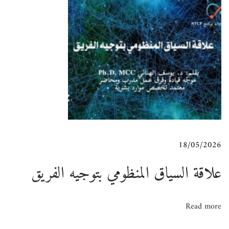
c
a
t
i
o
18/05/2026
n
علاقة السياق المنظومي بتوجيه الفريق
i
n
Read more
S