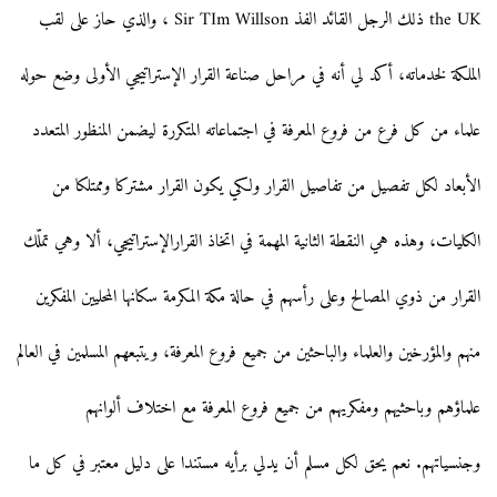
the UK ذلك الرجل القائد الفذ Sir TIm Willson ، والذي حاز على لقب
الملكة لخدماته، أكد لي أنه في مراحل صناعة القرار الإستراتيجي الأولى وضع حوله
علماء من كل فرع من فروع المعرفة في اجتماعاته المتكررة ليضمن المنظور المتعدد
الأبعاد لكل تفصيل من تفاصيل القرار ولكي يكون القرار مشتركا وممتلكا من
الكليات، وهذه هي النقطة الثانية المهمة في اتخاذ القرارالإستراتيجي، ألا وهي تملّك
القرار من ذوي المصالح وعلى رأسهم في حالة مكة المكرمة سكانها المحليين المفكرين
منهم والمؤرخين والعلماء والباحثين من جميع فروع المعرفة، ويتبعهم المسلمين في العالم
علماؤهم وباحثيهم ومفكريهم من جميع فروع المعرفة مع اختلاف ألوانهم
وجنسياتهم. نعم يحق لكل مسلم أن يدلي برأيه مستندا على دليل معتبر في كل ما