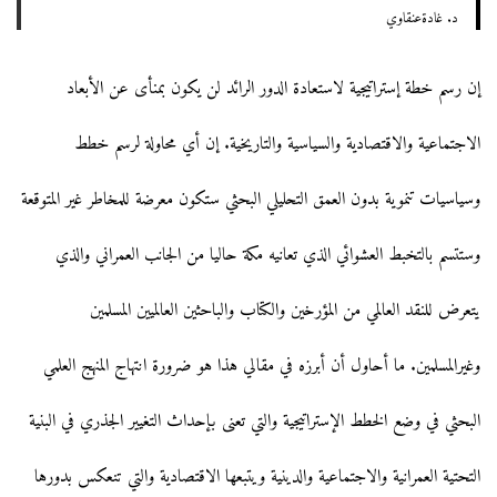
د. غادةعنقاوي
إن رسم خطة إستراتيجية لاستعادة الدور الرائد لن يكون بمنأى عن الأبعاد
الاجتماعية والاقتصادية والسياسية والتاريخية. إن أي محاولة لرسم خطط
وسياسيات تنموية بدون العمق التحليلي البحثي ستكون معرضة للمخاطر غير المتوقعة
وستتسم بالتخبط العشوائي الذي تعانيه مكة حاليا من الجانب العمراني والذي
يتعرض للنقد العالمي من المؤرخين والكتاب والباحثين العالميين المسلمين
وغيرالمسلمين. ما أحاول أن أبرزه في مقالي هذا هو ضرورة انتهاج المنهج العلمي
البحثي في وضع الخطط الإستراتيجية والتي تعنى بإحداث التغيير الجذري في البنية
التحتية العمرانية والاجتماعية والدينية ويتبعها الاقتصادية والتي تنعكس بدورها