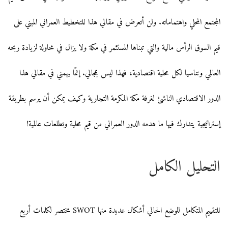
المجتمع المحلي واهتماماته. ولن أتعرض في مقالي هذا للتخطيط العمراني المبني على
قيم السوق الرأس مالية والتي تبناها المستثمر في مكة ولا يزال في محاولة لزيادة ربحه
العالمي وتناسيا لكل محلية اقتصادية، فهذا ليس بمجالي. إنمّا يهمني في مقالي هذا
الدور الاقتصادي الناشئ لغرفة مكة المكرمة التجارية وكيف يمكن أن يرسم بطريقة
إستراتيجية يتدارك فيها ما هدمه الدور العمراني من قيم محلية وتطلعات عالمية!
التحليل الكامل
للتقييم المتكامل للوضع الحالي أشكال عديدة منها SWOT مختصر لكلمات أربع