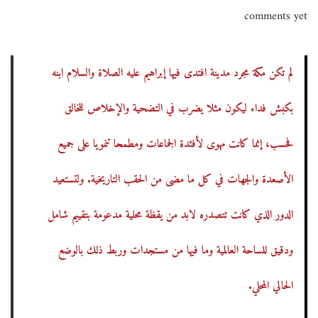
o
5
comments yet
o
s
/
s
لم تكن مكة مجرد مدينة افتدى فيها إبراهيم عليه الصلاة والسلام ابنه
t
1
t
بكبش فداء ليكون مثلا يضرب في التضحية والإخلاص للخالق
e
0
e
فحسب، إنما كانت مهوى لأفئدة الجماعات ومطمحا تنمويا على جميع
d
/
d
الأصعدة والجهات في كل ما مضى من الحقب التاريخية. ولتستعيد
i
2
o
الدور الذي كانت تتصدره لابد من يقظة محلية مدعومة بتقييم شامل
n
0
n
ودقيق للساحة العالمية وما فيها من مستجدات وربط ذلك بالوضع
2
الحالي المحلي.
5