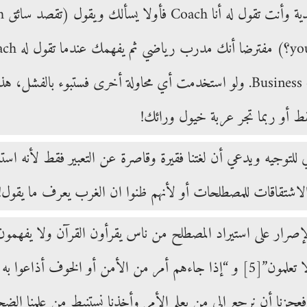
فكرة عن Business coaching. ولو استخدمت أي محاولة أخرى فستبو
 أو ربما تجر عربة خيول ورائك!
لي للتوجيه ويدعي أن لغتنا فقيرة وقاصرة عن التعبير فقط لأنه استش
الاشتقاقات للمصطلحات أو لأنهم ظنوا ان الغرب يعرف ما يقول!
صرار على استيراد المصطلح من ناس يقرأون القرآن ولا يفهمون 
 تعلمون”
[5]
و “إذا جاءهم أمر من الأمن أو الخوف أذاعوا به ولو
عجزنا أن نرجع إلى من يعلم الأمر وأخذنا نستنبط من علمنا الض