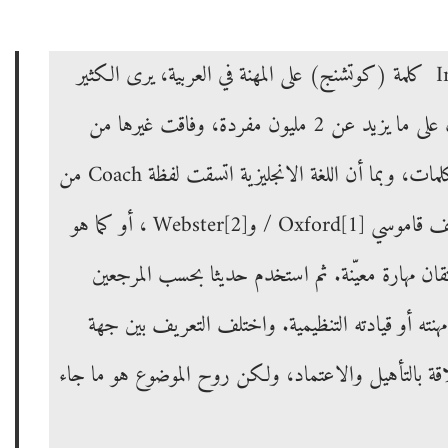
بينما يطلق الإتحاد الدولي للتوجيه International Coaching Federation (ICF) كلمة (كوتشنج) على المهنة في العربية، يرى الكثير
من المتحدثين باللغة العربية أن هذا الإطلاق يسلب اللغة العربية قوتها حيث تضمنت على ما يزيد عن 2 مليون مفردة، وفاقت غيرها من
اللغات في قوة التعبير والألفاظ، وفي مرونتها بتبني مصطلحات مشتقة من جذور الكلمات، وبما أن اللغة الانجليزية اتسقت لفظة Coach من
وسي Oxford
[1]
/ وWebster
[2]
، أو كما هو
 مهارة معيّنة. ثم استخدم حديثا بحسب المرجعين
هنته أو قيادته التنظيمية. واختلف التعريف بين جهة
قة بالتأهيل والاعتماد، ولكن روح الموضوع هو ما جاء