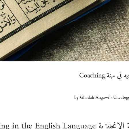
مهنة Coaching
.
by
Ghadah Angawi
P
Uncateg
o
Coaching in the English Lan
s