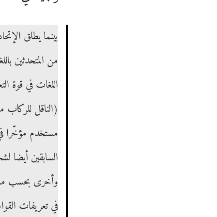
:
0
t
6
e
/
d
2
o
(الناقل للركاب م
0
n
مستخدم مؤخّرا ف
2
السابقين أيضا ل
5
وأخرى بحسب منهجي
في تعريفات القوا