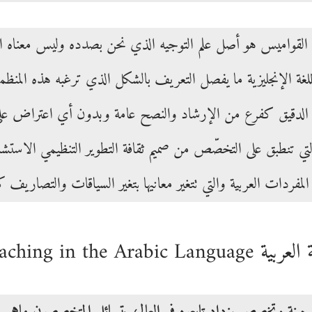
القواميس هو أصل علم التوجيه الذي نحن بصدده وليس معناه ال
للغة الإنجليزية ما يفصل التعريف بالشكل الذي ترغبه هذه المنظم
الدقيق كفرع من الإرشاد والنصح عامة وبدون أي اعتراض على ال
والتي تنطبق على التخصّص من صميم ثقافة التطوير التنظيمي الاستشا
 المفردات العربية والتي تتغير معانيها بتغير السياقات والتصاريف
Coaching in the Arab
في مهنة وتخصص يزداد تابعوه في العالم، يتسائل المتخصصون ماهي أ