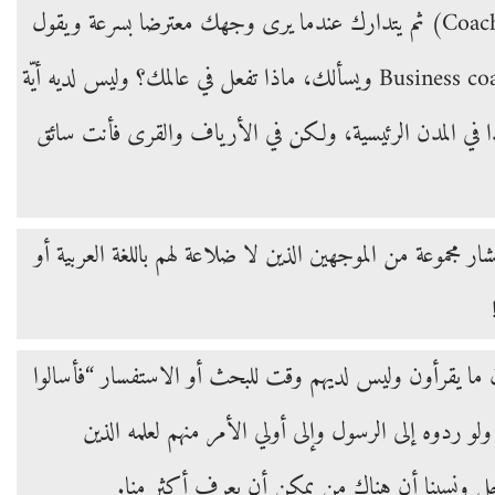
على وجه السامع الجدية وأنت تقول له أنا Coach فأولا يسألك ويقول (تقصد سائق Coach) ثم يتدارك عندما يرى وجهك معترضا بسرعة ويقول
(أي فريق you coach؟) مفترضا أنك مدرب رياضي ثم يفهمك عندما تقول له Business coach ويسألك، ماذا تفعل في عالمك؟ وليس لديه أيّة
ء بالفشل، هذا في المدن الرئيسية، ولكن في الأرياف والقرى فأنت سائق
ار مجموعة من الموجهين الذين لا ضلاعة لهم باللغة العربية أو
ما يقرأون وليس لديهم وقت للبحث أو الاستفسار “فأسالوا
 ردوه إلى الرسول وإلى أولي الأمر منهم لعلمه الذين
حل ونسينا أن هناك من يمكن أن يعرف أكثر منا.