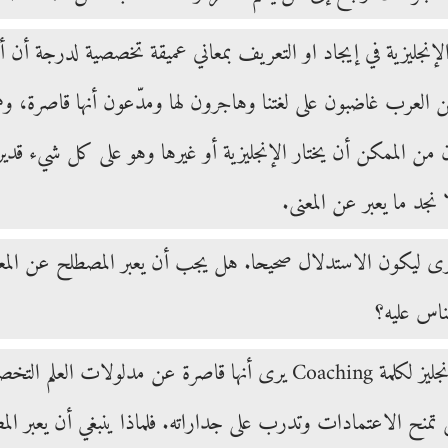
لإنجليزية في إيجاد او التعريف بمعاني عميقة تخصصية لدرجة أ
ن العرب غاضبون على لغتنا وهاجرون لها ومدّعون أنها قاصرة، وهي 
ان من الممكن أن يختار الإنجليزية أو غيرها وهو على كل شيء قدي
ا نجد ما يعبر عن المعنى.
رى ليكون الاستدلال صحيحا. هل يجب أن يعبر المصطلح عن المعن
ناس عليه؟
الناظر لاستخدام الانجليز لكلمة Coaching يرى أنها قاصرة
لتي تمنح الاعتمادات وتدرب على جداراته. فلماذا ينبغي أن يعبر 