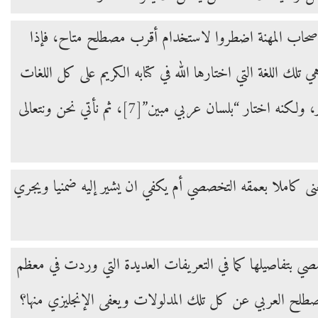
ن أصحاب المهنة اضطروا لاستخدام أقرب مصطلح متاح، فإذا
تلك اللغة التي اختارها الله في كتابه الكريم على كل اللغات
ر، ولكنه اختار “بلسان عربي مبين”
[7]
، ثم نأتي نحن ونتعالى
ى كاملا بعمقه التخصصي أم يكفي ان يشير إليه ضمنيا ويجري
 عن مدلولات العلم التخصصي بتفاصيلها كما في التعريفات العديدة التي وردت في معظم
المصطلح العربي عن كل تلك المدلولات ويعفى الإنجليزي منها؟