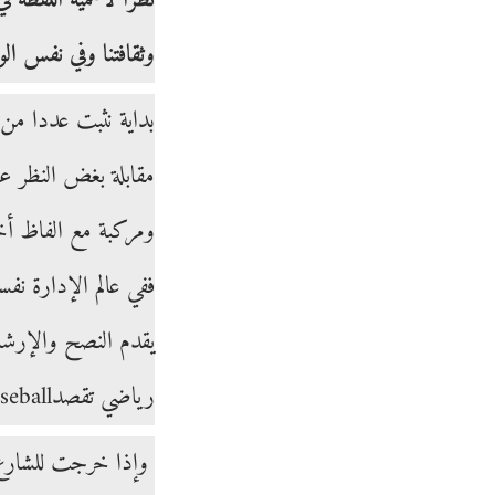
وثقافتنا وفي نفس ال
بداية نثبت عددا من
مقابلة بغض النظر عن
ومركبة مع الفاظ أخرى
يقدم النصح والإرشاد
رياضي تقصدbaseball أوfootball أو hokey وهذا في الولايات المتحدة الامريكية حيث يصر الإتحاد الدولي للتوجيه على أنها معروفة وواضحة!
وإذا خرجت للشارع ا