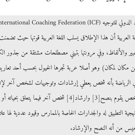
t
e
d
i
ن مكان لمكان) وهو أصلا عربة تجرها الخيول بحسب أحد تعاريف قام
n
ي الرياضة بأنه شخص يعطي إرشادات وتوجيهات لشخص آخر لإتقان
شخص يقوم بنصح
[3]
وارشاد
[4]
شخص آخر فيما يتعلق بحياته أو م
ة التطبيق له والجدارات الخاصة بالممارس وقيود عددية لها علا
ميس من أنه النصح والإرشاد.