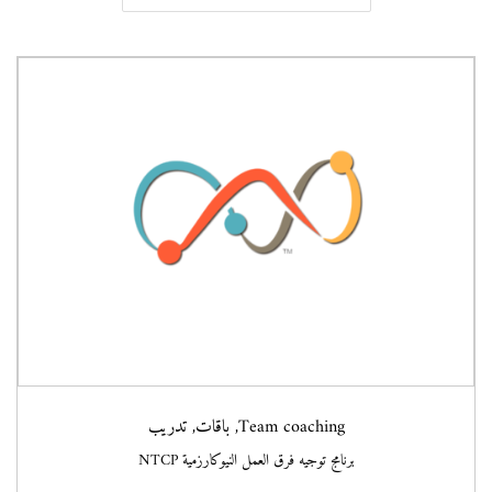
n
v
t
i
g
e
n
a
t
t
i
o
n
Team coaching
,
باقات
,
تدريب
برنامج توجيه فرق العمل النيوكارزمية NTCP