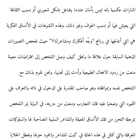
اشارات عكسية بانه ليس بأمان عندما يتفاعل بشكل شعوري أو بسبب الثقافة
التي يعيش فيها أو بسبب الخوف وغير ذلك. وهذه التشوهات في الأنساق الفكرية
هي التي أعالجها في برنامج “وجّه أفكارك ومشاعرك®” حيث نفحص التصورات
الذهنية السابقة حول علاقة ما ونحلل كيف وصل الشخص إلى افتراضات معينة
منعت من ردود الافعال الطبيعية وأدت إلى تجنبها. ونحن نقوم بذلك مع
الشخص نفسه وبموافقته وهو صاحب المقدرة على الدخول في ذاته والتعرف على
القيود التي وضعتها عليه تلك التجارب ومنعت من حريته. في النهاية يمر الشخص
بمرحلة التحرر من تلك الأنساق المعيقة والمشاعر السلبية المصاحبة لها والسلوكيات
المعرقلة والتي تتمثل في هذه الحالة في كبت المشاعر والجمود حولها وتعطل الخلايا