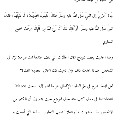
على التفهم بل تتجمد مشاعره.
جَاءَ أعْرَابِيٌّ إلى النبيِّ صَلَّى اللهُ عليه وسلَّمَ فَقَالَ: تُقَبِّلُونَ الصِّبْيَانَ؟ فَما نُقَبِّلُهُمْ، فَقَالَ
النبيُّ صَلَّى اللهُ عليه وسلَّمَ: أوَأَمْلِكُ لكَ أنْ نَزَعَ اللَّهُ مِن قَلْبِكَ الرَّحْمَةَ. صحيح
البخاري
وهذا الحديث يعطينا نموذج لتلك الحالات التي تقف عندها المشاعر فلا تؤثر في
الشخص. فلماذا يحدث ذلك واين ذهبت تلك الخلايا العصبية المقلدة؟
لعل ابسط شرح في علم السلوك الإنساني هو ما اشار إليه الباحث
Marco
Iacoboni
في مقال كتب عنه حول الموضع حيث يشير إلى أن الكثير من
الاشخاص يفقد مقدرات هذه الخلايا بسبب التجارب السابقة التي أعطت له