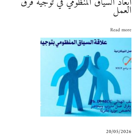
أبعاد السياق المنظومي في توجيه فرق
العمل
:
g
ق
h
Read more
N
ا
e
u
ل
r
o
ا
n
ت
s
20/05/2026