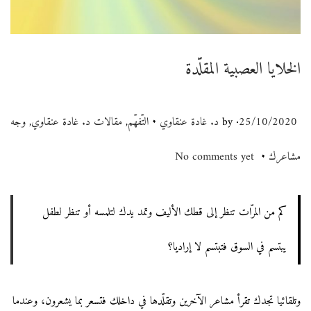
الخلايا العصبية المقلّدة
.
.
P
25/10/2020
by
د. غادة عنقاوي
P
التّفهّم
,
مقالات د. غادة عنقاوي
,
وجه
.
o
مشاعرك
No comments yet
o
s
s
كم من المرّات تنظر إلى قطك الأليف وتمد يدك لتلمسه أو تنظر لطفل
t
t
يبتسم في السوق فتبتسم لا إراديا؟
e
e
d
d
وتلقائيا تجدك تقرأ مشاعر الآخرين وتقلّدها في داخلك فتسعر بما يشعرون، وعندما