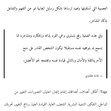
العصبية التي تستقبلها وتعيد ارسالها بشكل رسايل ايجابية تنم عن التفهم والتفاعل
بذكاء المشاعر.
وفي هذه العملية رفع لمستوى وعي الفرد بذاته وبافكاره ومشاعره مما
يسمح له بتوحجيه نفسه مستقبلا ليكون الشخص القادر على منح
الآخرينالثقة والأمان وبالتالي قيادة نفسه ومجتمعه نحو الأفضل.
د. غادة عنقاوي
Tags
:
أفكار
,
أهداف
,
أهدافك
,
إلهام
,
إنجاز
,
اختيار
,
التصورات
,
التغيير من
الداخل
,
التفكير
,
التنمية البشرية
,
الشغف
,
الغاية
,
القيادة العليا
,
برنامج التغيير
,
تحريك
,