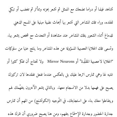
i
o
تشاهد فيلما أو دراما تضحك مع الممثل ثم تشعر بحزنه وتتأثر ثم تغضب أو تبكي
n
n
لفقده. وراء تلك المشاعر التي تشعر بها أبحاث علمية مبنية على المسح الذهني
للدماغ أثناء الشعور بتلك المشاعر عند مشاهدة أو التحدث مع شخص يشعر بها.
وتسمى تلك الخلايا العصبية المسؤولة عن هذه المشاعر وما ينتج عنها من سلوكيات
“الخلايا لاعصبية المقلّدة” أو Mirror Neurons ولا تحتاج أن تفكر كثيرا أو
تنتبه لها وهي تمارس اثرها عليك بل بالعكس عندما تفعل تفقدها لان تركيزك
يصبح على فهمها بدلا من الانسجام معها. وبالتالي يشعر الآخرون بتفهّمك لهم
ويتفاعلوا معك بناء على استجابتك. في التّوجيه (الكوتشنج) من المهم أن تمارس
جدارة الحضور وجدارة الإستماع بتفهم، ومن هنا يصبح ضروري أن تترك هذه